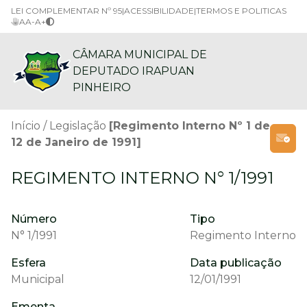
LEI COMPLEMENTAR Nº 95
|
ACESSIBILIDADE
|
TERMOS E POLITICAS
A
A-
A+
CÂMARA MUNICIPAL DE
DEPUTADO IRAPUAN
PINHEIRO
Início
Legislação
[Regimento Interno Nº 1 de
12 de Janeiro de 1991]
REGIMENTO INTERNO N° 1/1991
Número
Tipo
N° 1/1991
Regimento Interno
Esfera
Data publicação
Municipal
12/01/1991
Ementa